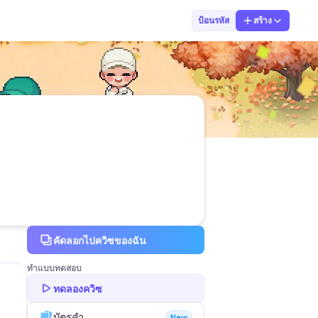
มณฑวรรษ ยั่วจิ
ป้อนรหัส
สร้าง
คัดลอกไปควิซของฉัน
ทำแบบทดสอบ
ทดลองควิซ
บัตรคำ
New