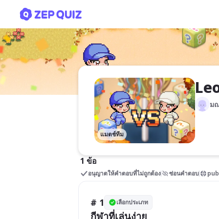
Leo Game
Le
มณ
แมตช์ทีม
1 ข้อ
อนุญาตให้คำตอบที่ไม่ถูกต้อง
ซ่อนคำตอบ
pub
# 1
เลือกประเภท
กีฬาที่เล่นง่าย