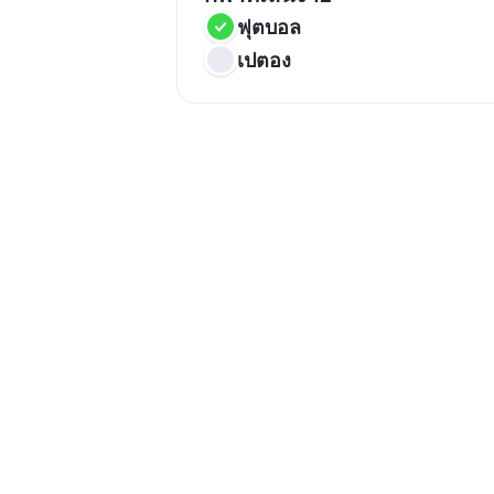
ฟุตบอล
เปตอง