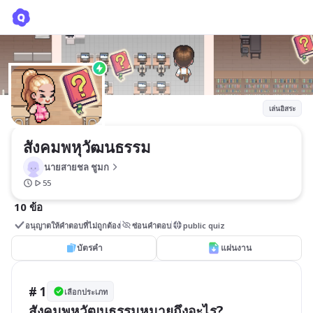
สังคมพหุวัฒนธรรม
นายสายชล ชูมก
เล่นอิสระ
สังคมพหุวัฒนธรรม
นายสายชล ชูมก
55
10 ข้อ
อนุญาตให้คำตอบที่ไม่ถูกต้อง
ซ่อนคำตอบ
public quiz
บัตรคำ
แผ่นงาน
# 1
เลือกประเภท
สังคมพหุวัฒนธรรมหมายถึงอะไร?