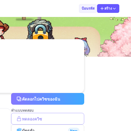
นัฐชนันทน์
ป้อนรหัส
สร้าง
คัดลอกไปควิซของฉัน
ทำแบบทดสอบ
ทดลองควิซ
บัตรคำ
New