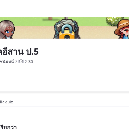
อีสาน ป.5
ฐชนันทน์
30
lic quiz
รียกว่า