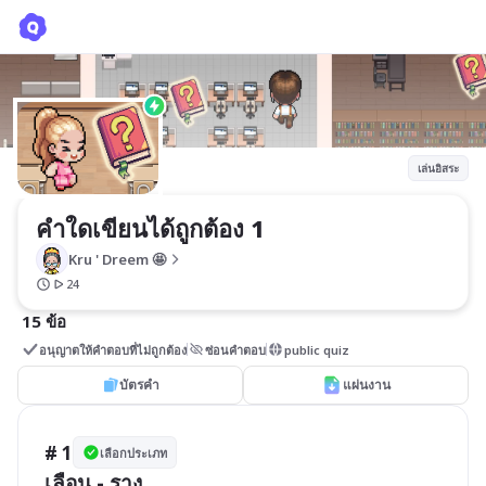
คำใดเขียนได้ถูกต้อง 1
Kru ' Dreem 🤩
เล่นอิสระ
คำใดเขียนได้ถูกต้อง 1
Kru ' Dreem 🤩
24
15 ข้อ
อนุญาตให้คำตอบที่ไม่ถูกต้อง
ซ่อนคำตอบ
public quiz
บัตรคำ
แผ่นงาน
# 1
เลือกประเภท
เลือน - ราง 