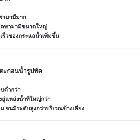
ดพามามีมาก
ัดพามามีขนาดใหญ่
ร็วของกระแสน้ำเพิ่มขึ้น
นตะกอนน้ำรูปพัด
าบต่ำกว่า
่แหล่งน้ำที่ใหญ่กว่า
จนมีระดับสูงกว่าบริเวณข้างเคียง