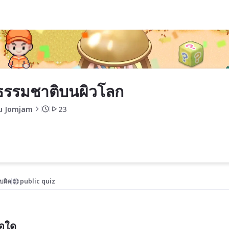
ธรรมชาติบนผิวโลก
u Jomjam
23
บผิด
public quiz
้อใด