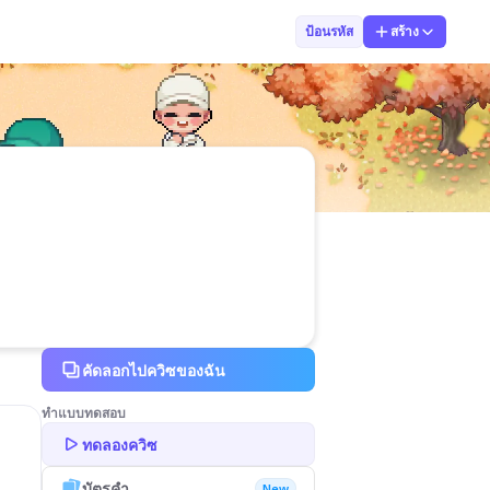
Kru Jomjam
ป้อนรหัส
สร้าง
คัดลอกไปควิซของฉัน
ทำแบบทดสอบ
ทดลองควิซ
บัตรคำ
New