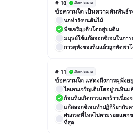
# 10
เลือกประเภท
ข้อความใด เป็นความสัมพันธ์
นกทำรังบนต้นไม้
พืชเจริญเติบโตอยู่บนดิน
มนุษย์ใช้แก๊สออกซิเจนในกา
การผุพังของหินแล้วถูกพัดพา
# 11
เลือกประเภท
ข้อความใด แสดงถึงการผุพังอยู่ก
ไลเคนเจริญเติบโตอยู่บนหินแ
ก้อนหินเกิดการแตกร้าวเนื่อง
แก๊สออกซิเจนทำปฏิกิริยากับค
ฝนกรดที่ไหลไปตามรอยแตกของ
ที่สุด