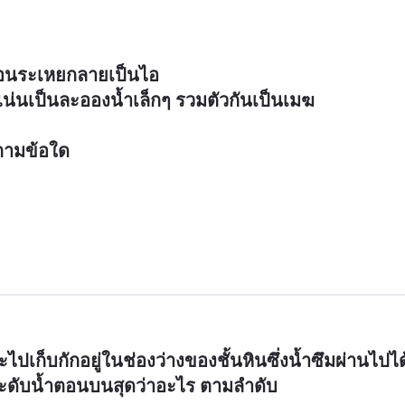
้อนระเหยกลายเป็นไอ

่นเป็นละอองน้ำเล็กๆ รวมตัวกันเป็นเมฆ

นตามข้อใด
ปเก็บกักอยู่ในช่องว่างของชั้นหินซึ่งน้ำซึมผ่านไปได
ระดับน้ำตอนบนสุดว่าอะไร ตามลำดับ