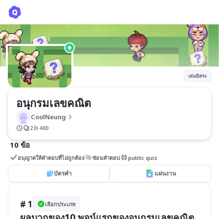
อนุกรมเลขคณิต
CoolNeung
เล่นอิสระ
อนุกรมเลขคณิต
CoolNeung
2
400
10 ข้อ
อนุญาตให้คำตอบที่ไม่ถูกต้อง
ซ่อนคำตอบ
public quiz
บัตรคำ
แผ่นงาน
# 1
เลือกประเภท
ผลบวกของ10 พจน์แรกของอนุกรมเลขคณิต 