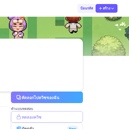
67ปิติพล
ป้อนรหัส
สร้าง
คัดลอกไปควิซของฉัน
ทำแบบทดสอบ
ทดลองควิซ
บัตรคำ
New