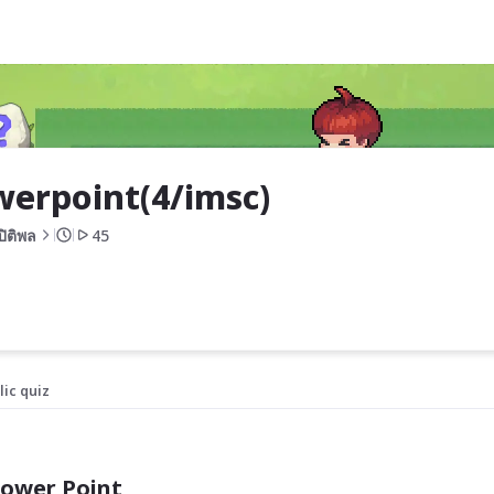
erpoint(4/imsc)
ปิติพล
45
lic quiz
Power Point 