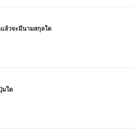
กแล้วจะมีนามสกุลใด
ุ่มใด