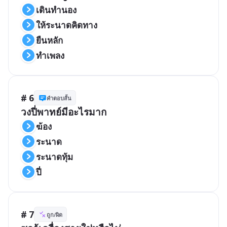
เดินทำนอง
ให้ระนาดคิดทาง
ยืนหลัก
ทำเพลง
# 6
คำตอบสั้น
วงปี่พาทย์มีอะไรมาก
ฆ้อง
ระนาด
ระนาดทุ้ม
ปี่
# 7
ถูก/ผิด