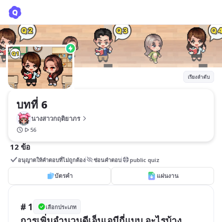
บทที่ 6
นางสาวกฤติยาภร
เรียงลำดับ
บทที่ 6 
นางสาวกฤติยาภร
56
12 ข้อ
อนุญาตให้คำตอบที่ไม่ถูกต้อง
ซ่อนคำตอบ
public quiz
บัตรคำ
แผ่นงาน
# 1
เลือกประเภท
การเพิ่มจำนวนดีเอ็นเอมีกี่แบบ อะไรบ้าง