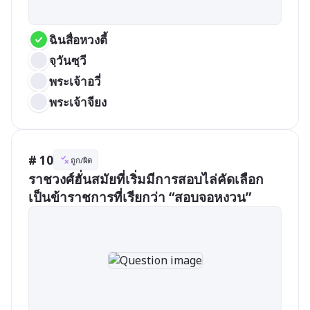
ฉินสื่อหวงตี้
จฺวันซฺวี
พระเจ้าอวี่
พระเจ้าจียง
# 10
ถูก/ผิด
ราชวงศ์ฮั่นสมัยที่เริ่มมีการสอบไล่คัดเลือก
เป็นข้าราชการที่เรียกว่า “สอบจอหงวน”