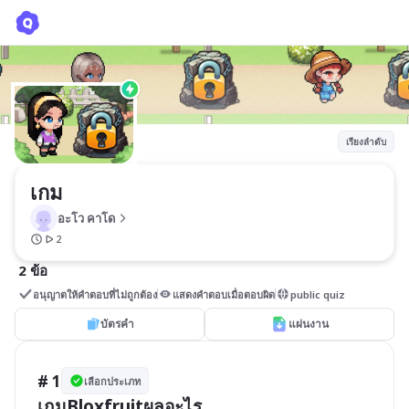
เกม
อะโว คาโด
เรียงลำดับ
เกม
อะโว คาโด
2
2 ข้อ
อนุญาตให้คำตอบที่ไม่ถูกต้อง
แสดงคำตอบเมื่อตอบผิด
public quiz
บัตรคำ
แผ่นงาน
# 1
เลือกประเภท
เกมBloxfruitผลอะไร