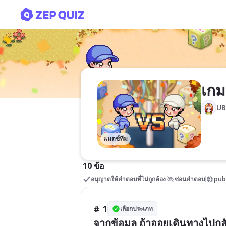
เกมทบทวน
เก
U
แมตช์ทีม
10 ข้อ
อนุญาตให้คำตอบที่ไม่ถูกต้อง
ซ่อนคำตอบ
pub
# 1
เลือกประเภท
จากข้อมูล ถ้าออยเดินทางไปกล