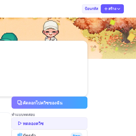
UBONWAN SEANMA
ป้อนรหัส
สร้าง
คัดลอกไปควิซของฉัน
ทำแบบทดสอบ
ทดลองควิซ
บัตรคำ
New