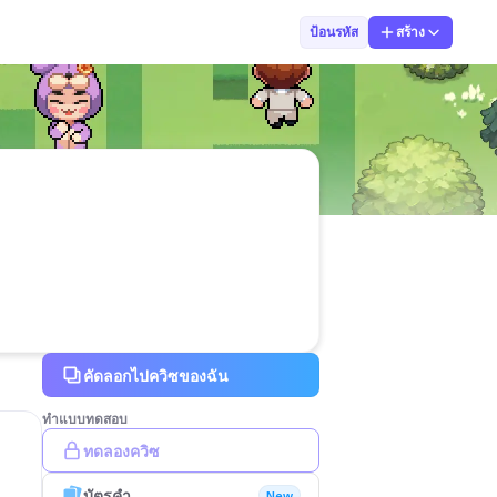
ZZXD
ป้อนรหัส
สร้าง
คัดลอกไปควิซของฉัน
ทำแบบทดสอบ
ทดลองควิซ
บัตรคำ
New