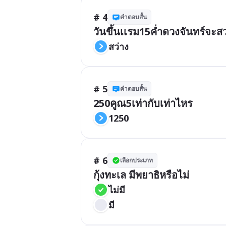
# 4
คำตอบสั้น
วันขึ้นเเรม15ค่ำดวงจันทร์จะสว
สว่าง
# 5
คำตอบสั้น
250คูณ5เท่ากับเท่าไหร
1250
# 6
เลือกประเภท
กุ้งทะเล มีพยาธิหรือไม่
ไม่มี
มี