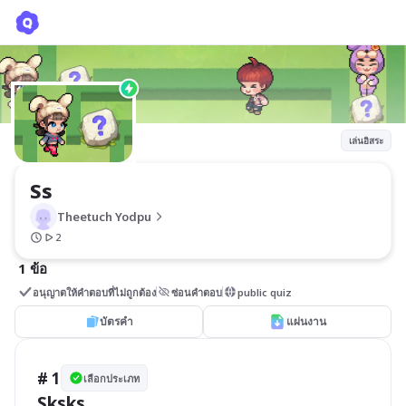
Ss
Theetuch Yodpu
เล่นอิสระ
Ss
Theetuch Yodpu
2
1 ข้อ
อนุญาตให้คำตอบที่ไม่ถูกต้อง
ซ่อนคำตอบ
public quiz
บัตรคำ
แผ่นงาน
# 1
เลือกประเภท
Sksks