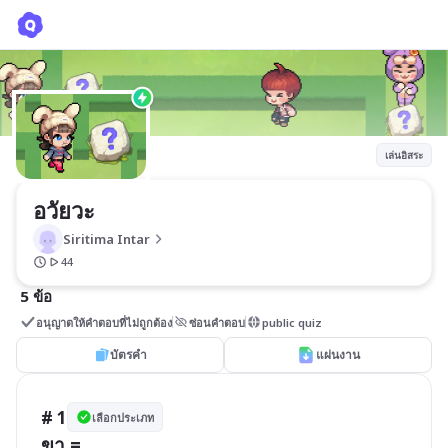
อวัยวะ
Siritima Intar
เล่นอิสระ
อวัยวะ
Siritima Intar
44
5 ข้อ
อนุญาตให้คำตอบที่ไม่ถูกต้อง
ซ่อนคำตอบ
public quiz
บัตรคำ
แผ่นงาน
# 1
เลือกประเภท
ขา =