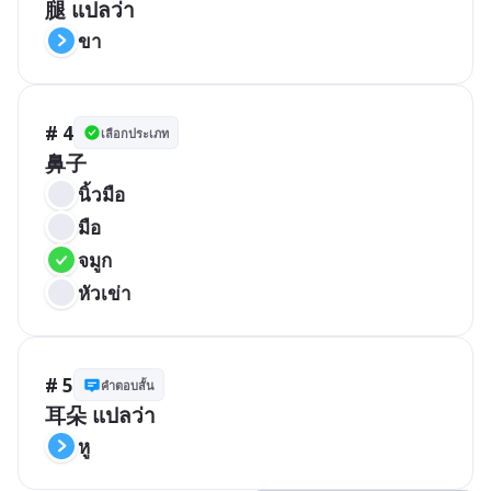
腿 แปลว่า
ขา
# 4
เลือกประเภท
鼻子
นิ้วมือ
มือ
จมูก
หัวเข่า
# 5
คำตอบสั้น
耳朵 แปลว่า
หู