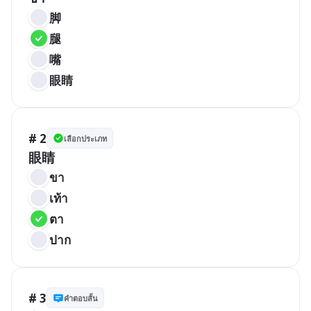
脚
腿
嘴
眼睛
# 2
เลือกประเภท
眼睛
ขา
เท้า
ตา
ปาก
# 3
คำตอบสั้น