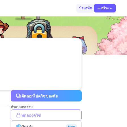
ครู ทอป
ป้อนรหัส
สร้าง
คัดลอกไปควิซของฉัน
ทำแบบทดสอบ
ทดลองควิซ
บัตรคำ
New