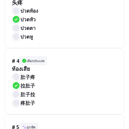
头疼
ปวดท้อง
ปวดหัว
ปวดตา
ปวดหู
# 4
เลือกประเภท
ท้องเสีย
肚子疼
拉肚子
肚子拉
疼肚子
# 5
ถูก/ผิด