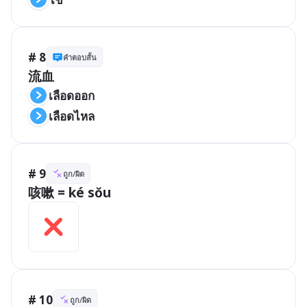
# 8
คำตอบสั้น
流血
เลือดออก
เลือดไหล
# 9
ถูก/ผิด
咳嗽 = ké sǒu
# 10
ถูก/ผิด