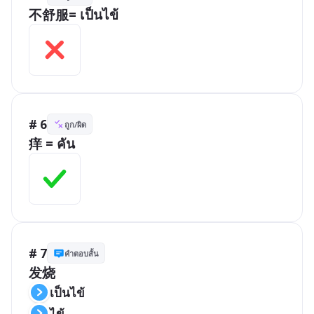
不舒服= เป็นไข้
# 6
ถูก/ผิด
痒 = คัน
# 7
คำตอบสั้น
发烧
เป็นไข้
ไข้