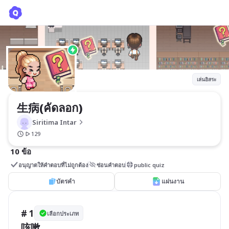
生病(คัดลอก)
Siritima Intar
เล่นอิสระ
生病(คัดลอก)
Siritima Intar
129
10 ข้อ
อนุญาตให้คำตอบที่ไม่ถูกต้อง
ซ่อนคำตอบ
public quiz
บัตรคำ
แผ่นงาน
# 1
เลือกประเภท
咳嗽