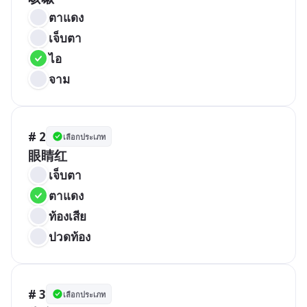
ตาแดง
เจ็บตา
ไอ
จาม
# 2
เลือกประเภท
眼睛红
เจ็บตา
ตาแดง
ท้องเสีย
ปวดท้อง
# 3
เลือกประเภท