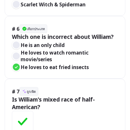
Scarlet Witch & Spiderman
# 6
เลือกประเภท
Which one is incorrect about William?
He is an only child
He loves to watch romantic 
movie/series
He loves to eat fried insects
# 7
ถูก/ผิด
Is William's mixed race of half-
American?