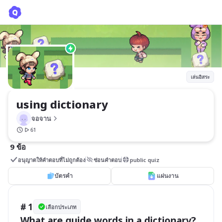
using dictionary
จอจาน
เล่นอิสระ
using dictionary
จอจาน
61
9 ข้อ
อนุญาตให้คำตอบที่ไม่ถูกต้อง
ซ่อนคำตอบ
public quiz
บัตรคำ
แผ่นงาน
# 1
เลือกประเภท
What are guide words in a dictionary?