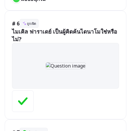
# 6
ถูก/ผิด
ไมเคิล ฟาราเดย์ เป็นผู้คิดค้นไดนาโมใช่หรือ
ไม่?