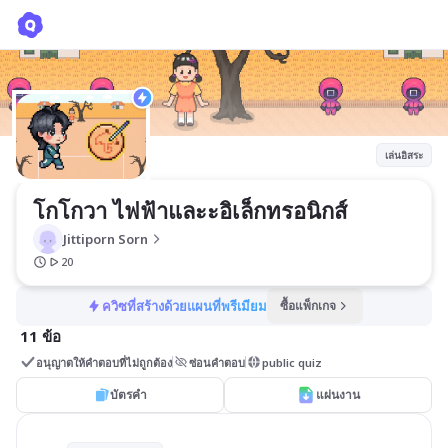
โกโกวา ไฟฟ้าและะอิเล็กทรอนิกส์
Jittiporn Sorn
เล่นอิสระ
โกโกวา ไฟฟ้าและะอิเล็กทรอนิกส์
Jittiporn Sorn
20
ควิซที่สร้างด้วยแผนที่พรีเมียม
ซื้อแพ็กเกจ
11 ข้อ
อนุญาตให้คำตอบที่ไม่ถูกต้อง
ซ่อนคำตอบ
public quiz
บัตรคำ
แผ่นงาน