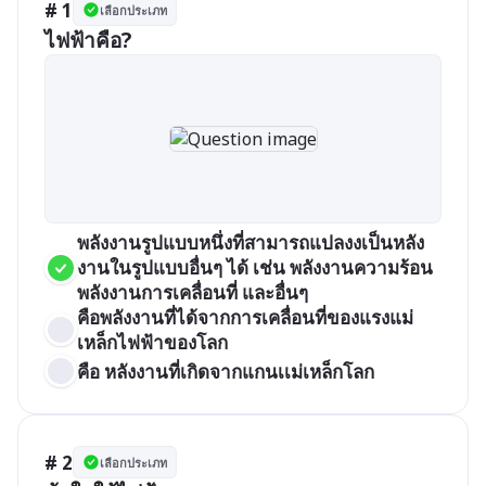
# 1
เลือกประเภท
ไฟฟ้าคือ?
พลังงานรูปแบบหนึ่งที่สามารถแปลงงเป็นหลัง
งานในรูปแบบอื่นๆ ได้ เช่น พลังงานความร้อน 
พลังงานการเคลื่อนที่ และอื่นๆ
คือพลังงานที่ได้จากการเคลื่อนที่ของแรงแม่
เหล็กไฟฟ้าของโลก
คือ หลังงานที่เกิดจากแกนเเม่เหล็กโลก
# 2
เลือกประเภท