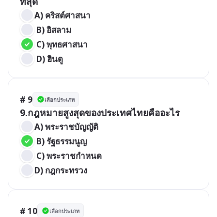
ที่สุด
A) คริสต์ศาสนา 
 B) อิสลาม 
 C) พุทธศาสนา 
 D) ฮินดู
# 9
เลือกประเภท
9.กฎหมายสูงสุดของประเทศไทยคืออะไร
A) พระราชบัญญัติ 
 B) รัฐธรรมนูญ 
 C) พระราชกำหนด 
D) กฎกระทรวง
# 10
เลือกประเภท