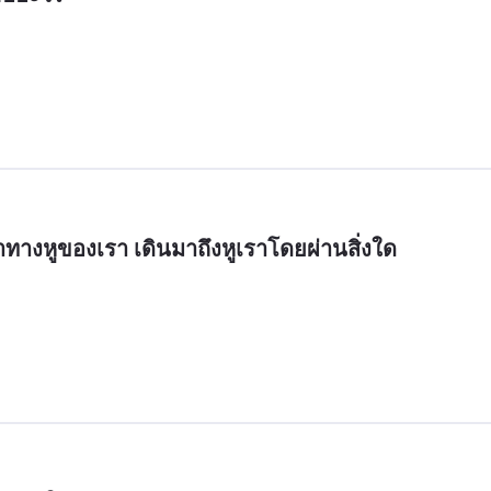
าทางหูของเรา เดินมาถึงหูเราโดยผ่านสิ่งใด