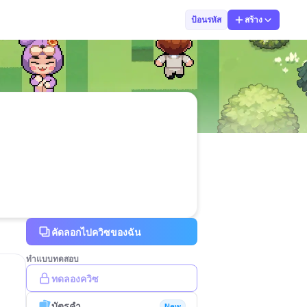
ถกลยศ สุวรรณสิ
ป้อนรหัส
สร้าง
คัดลอกไปควิซของฉัน
ทำแบบทดสอบ
ทดลองควิซ
บัตรคำ
New