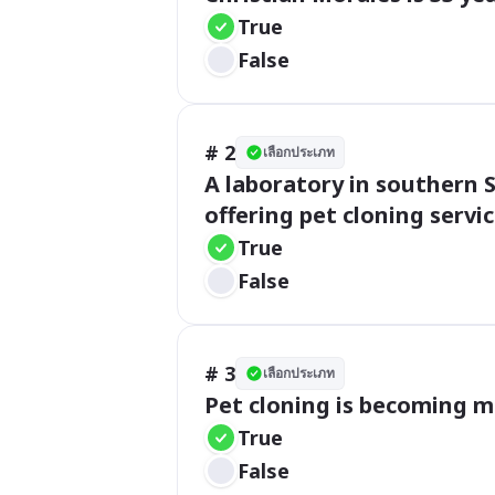
True
False
# 2
เลือกประเภท
A laboratory in southern S
offering pet cloning servic
True
False
# 3
เลือกประเภท
Pet cloning is becoming mo
True
False