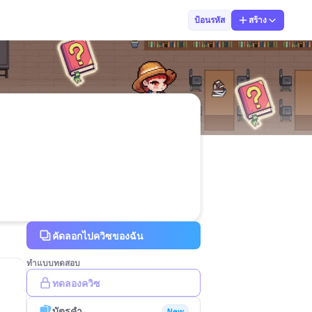
ครูต้องใจ
ป้อนรหัส
สร้าง
คัดลอกไปควิซของฉัน
ทำแบบทดสอบ
ทดลองควิซ
บัตรคำ
New