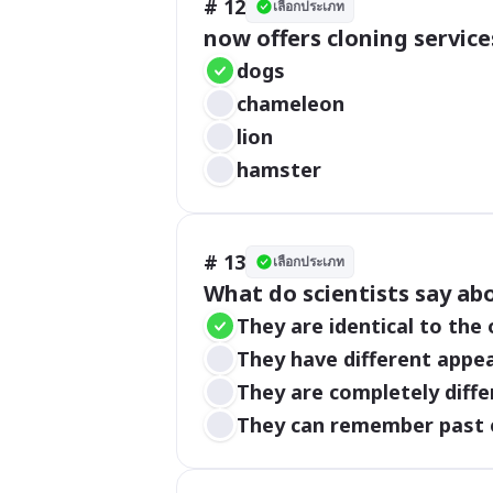
# 12
เลือกประเภท
now offers cloning services fo
dogs 
chameleon
lion
hamster
# 13
เลือกประเภท
What do scientists say ab
They are identical to the
They have different appea
They are completely diffe
They can remember past 