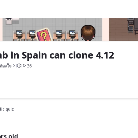
.12
ab in Spain can clone 4.12
ต้องใจ
36
lic quiz
rs old.