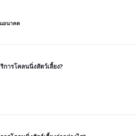
ในอนาคต
ิการโคลนนิ่งสัตว์เลี้ยง?