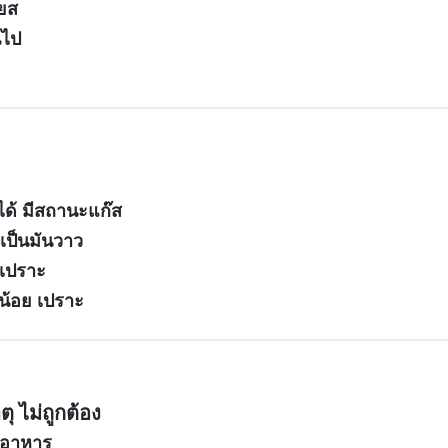
ียส
นไป
่ได้ มีสถานะแก๊ส
วเป็นมันวาว
 เปราะ
กน้อย เปราะ
 ไม่ถูกต้อง
่ออาหาร