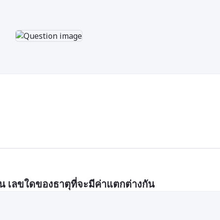
กัน เลขใดของธาตุที่จะมีค่าแตกต่างกัน