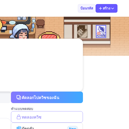
วิว
ป้อนรหัส
สร้าง
คัดลอกไปควิซของฉัน
ทำแบบทดสอบ
ทดลองควิซ
บัตรคำ
New