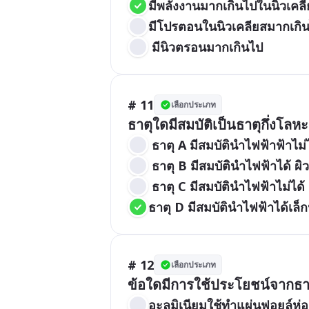
มีพลังงานมากเกินไปในนิวเคล
มีโปรตอนในนิวเคลียสมากเกิ
 มีนิวตรอนมากเกินไป
# 11
เลือกประเภท
ธาตุใดมีสมบัติเป็นธาตุกึ่งโลหะ
 ธาตุ A มีสมบัตินำไฟฟ้าฟ้าไม
 ธาตุ B มีสมบัตินำไฟฟ้าได้ ผิ
 ธาตุ C มีสมบัตินำไฟฟ้าไม่ได้
ธาตุ D มีสมบัตินำไฟฟ้าได้เล็
# 12
เลือกประเภท
ข้อใดมีการใช้ประโยชน์จากธาตุ
อะลูมิเนียมใช้ทำแผ่นฟอยล์ห