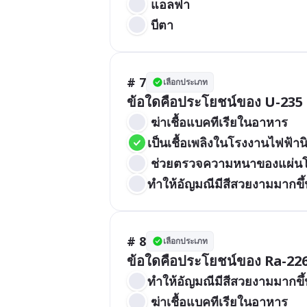
 แอลฟา
 บีตา
# 7
เลือกประเภท
ข้อใดคือประโยชน์ของ U-235
 ฆ่าเชื้อแบคทีเรียในอาหาร
เป็นเชื้อเพลิงในโรงงานไฟฟ้านิ
 ช่วยตรวจความหนาของแผ่น
ทำให้อัญมณีมีสีสวยงามมากขึ้
# 8
เลือกประเภท
ข้อใดคือประโยชน์ของ Ra-22
ทำให้อัญมณีมีสีสวยงามมากขึ้
 ฆ่าเชื้อแบคทีเรียในอาหาร