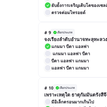
ยับยั้งการเจริญเติบโตของเซล
ตรวจต่อมไทรอยด์
# 9
เลือกประเภท
จงเรียงลำดับอำนาจทะลุทะลว
แกมมา บีตา แอลฟา
 แกมมา แอลฟา บีตา
บีตา แอลฟา แกมมา
แอลฟา บีตา แกมมา
# 10
เลือกประเภท
เพราะเหตุใด ธาตุกัมมันตรังสี
มีอิเล็กตรอนมากเกินไป