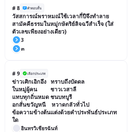
# 8
คำตอบสั้น
วัสสการณ์พราหมณ์ใช้เวลากี่ปีจึงทำลาย
สามัคคีธรรมในหมู่กษัตริย์ลิจฉวีสำเร็จ (ใส่
ตัวเลขเพียงอย่างเดียว)
3
๓
# 9
เลือกประเภท
ข่าวเศิกเอิกอึง   ทราบถึงบัดดล

ในหมู่ผู้คน         ชาวเวสาลี

แทบทุกถิ่นหมด ชนบทบูรี

อกสั่นขวัญหนี    หวาดกลัวทั่วไป

ข้อความข้างต้นแต่งด้วยคำประพันธ์ประเภท
ใด
อินทรวิเชียรฉันท์