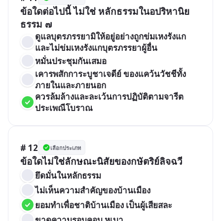
ข้อใดต่อไปนี้ ไม่ใช่ หลักธรรมในอปริหานิย
ธรรม ๗ 
ดูแลบุตรภรรยามิให้อยู่อย่างถูกข่มเหงรังแก 
และไม่ข่มเหงรังแกบุตรภรรยาผู้อื่น
หมั่นประชุมกันเสมอ
เคารพสักการะบูชาเจดีย์ ของแคว้นวัชชีทั้ง
ภายในและภายนอก
ควรล้มล้างและละเว้นการปฏิบัติตามจารีต
ประเพณีโบราณ
# 12
เลือกประเภท
ข้อใดไม่ใช่ลักษณะนิสัยของกษัตริย์ลิจฉวี
ยึดมั่นในหลักธรรม
ไม่เห็นความสำคัญของบ้านเมือง
ยอมทำเพื่อชาติบ้านเมือง เป็นผู้เสียสละ
ขาดความรอบคอบ หูเบา