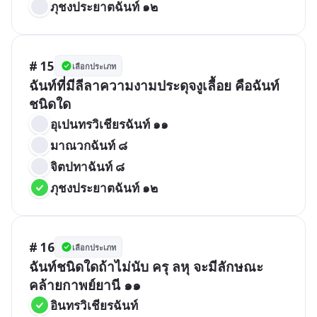
ภุชงประยาตฉันท์ ๑๒
# 15
เลือกประเภท
ฉันท์ที่มีลีลาความงามประดุจงูเลื้อย คือฉันท์
ชนิดใด
อุเปนทรวิเชียรฉันท์ ๑๑
มาณวกฉันท์ ๘
จิตปทาฉันท์ ๘
ภุชงประยาตฉันท์ ๑๒
# 16
เลือกประเภท
ฉันท์ชนิดใดถ้าไม่นับ ครุ ลหุ จะมีลักษณะ
คล้ายกาพย์ยานี ๑๑
อินทรวิเชียรฉันท์