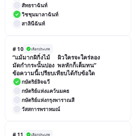
สัทธราฉันท์
วิชชุมมาลาฉันท์
สาลินีฉันท์
# 10
เลือกประเภท
“แม้มากผิกิ่งไม้     ผิวใครจะใคร่ลอง

มัดกำกระนั้นปอง  พลหักก็เต็มทน”

ข้อความนี้เปรียบเทียบได้กับข้อใด
กษัตริย์ลิจฉวี
กษัตริย์แห่งแคว้นมคธ
กษัตริย์แห่งกรุงพาราณสี
วัสสการพราหมณ์
# 11
เลือกประเภท