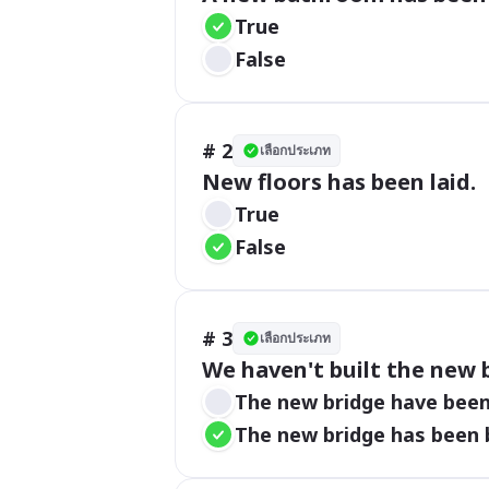
True
False
# 2
เลือกประเภท
New floors has been laid.
True
False
# 3
เลือกประเภท
We haven't built the new b
The new bridge have been 
The new bridge has been b