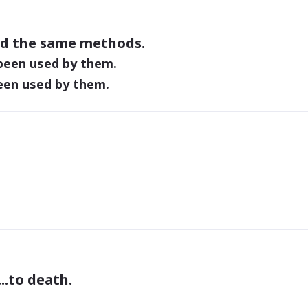
ed the same methods.
een used by them.
en used by them.
....to death.