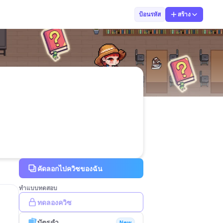
SaiiOla CHarmi
ป้อนรหัส
สร้าง
คัดลอกไปควิซของฉัน
ทำแบบทดสอบ
ทดลองควิซ
บัตรคำ
New