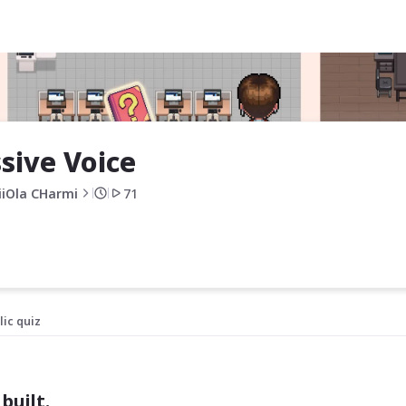
sive Voice
iiOla CHarmi
71
lic quiz
built.