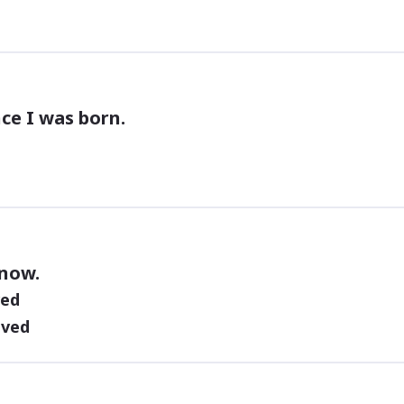
ince I was born.
 know.
ved
lved