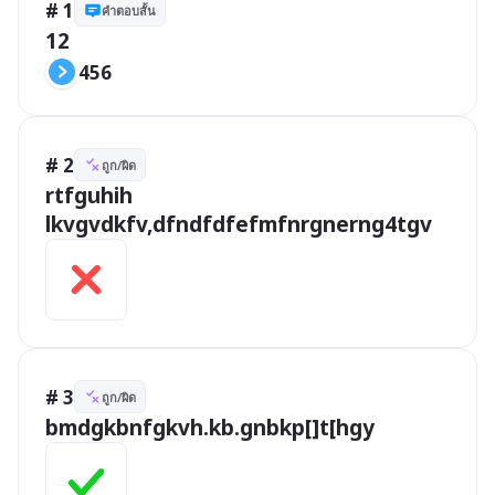
# 1
คำตอบสั้น
12
456
# 2
ถูก/ผิด
rtfguhih 
lkvgvdkfv,dfndfdfefmfnrgnerng4tgv
# 3
ถูก/ผิด
bmdgkbnfgkvh.kb.gnbkp[]t[hgy