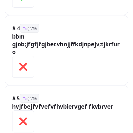
# 4
ถูก/ผิด
bbm 
gjob;jfgfjfgjber.vhnjjffkdjnpejv;tjkrfur
o
# 5
ถูก/ผิด
hvjfbejfvfvefvfhvbiervgef fkvbrver