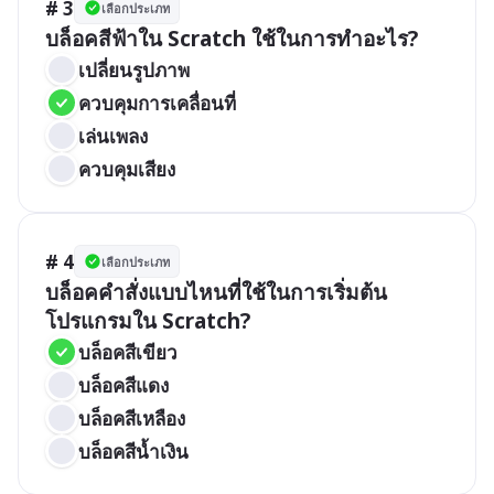
# 3
เลือกประเภท
บล็อคสีฟ้าใน Scratch ใช้ในการทำอะไร?
เปลี่ยนรูปภาพ
ควบคุมการเคลื่อนที่
เล่นเพลง
ควบคุมเสียง
# 4
เลือกประเภท
บล็อคคำสั่งแบบไหนที่ใช้ในการเริ่มต้น
โปรแกรมใน Scratch?
บล็อคสีเขียว
บล็อคสีแดง
บล็อคสีเหลือง
บล็อคสีน้ำเงิน