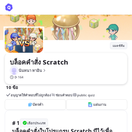
บล็อคคำสั่ง Scratch
นันทนา ทาอิน
แมตช์ทีม
บล็อคคำสั่ง Scratch
นันทนา ทาอิน
164
10 ข้อ
อนุญาตให้คำตอบที่ไม่ถูกต้อง
ซ่อนคำตอบ
public quiz
บัตรคำ
แผ่นงาน
# 1
เลือกประเภท
บล็อคคำสั่งในโปรแกรม Scratch มีไว้เพื่อ