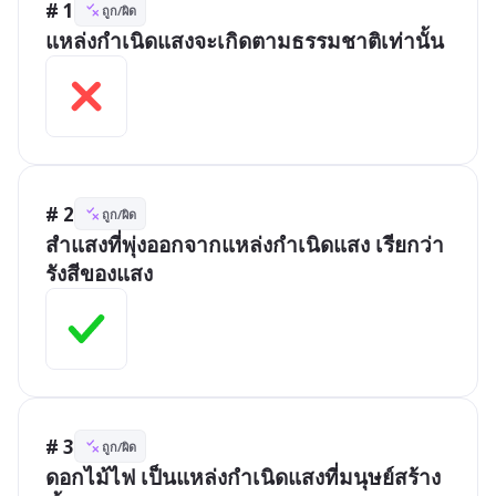
# 1
ถูก/ผิด
แหล่งกำเนิดแสงจะเกิดตามธรรมชาติเท่านั้น
# 2
ถูก/ผิด
สำแสงที่พุ่งออกจากแหล่งกำเนิดแสง เรียกว่า 
รังสีของแสง
# 3
ถูก/ผิด
ดอกไม้ไฟ เป็นแหล่งกำเนิดแสงที่มนุษย์สร้าง