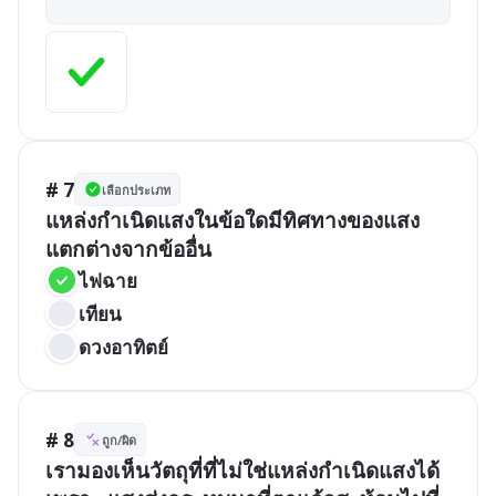
# 7
เลือกประเภท
แหล่งกำเนิดแสงในข้อใดมีทิศทางของแสง
แตกต่างจากข้ออื่น
ไฟฉาย
เทียน
ดวงอาทิตย์
# 8
ถูก/ผิด
เรามองเห็นวัตถุที่ที่ไม่ใช่แหล่งกำเนิดแสงได้ 