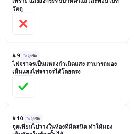
เพราะ แสงส่งกระทบมาที่ตาแล้วสะท้อนไปที่
วัตถุ
# 9
ถูก/ผิด
ไฟจราจรเป็นแหล่งกำเนิดแสง สามารถมอง
เห็นแสงไฟจราจรได้โดยตรง
# 10
ถูก/ผิด
จุดเทียนไปวางในห้องที่มืดสนิด ทำให้มอง