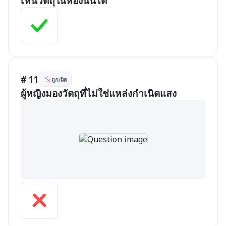
เห็นวัตถุในห้องนั้นได้
# 11
ถูก/ผิด
ผู้หญิงมองวัตถุที่ไม่ใช่แหล่งกำเนิดแสง