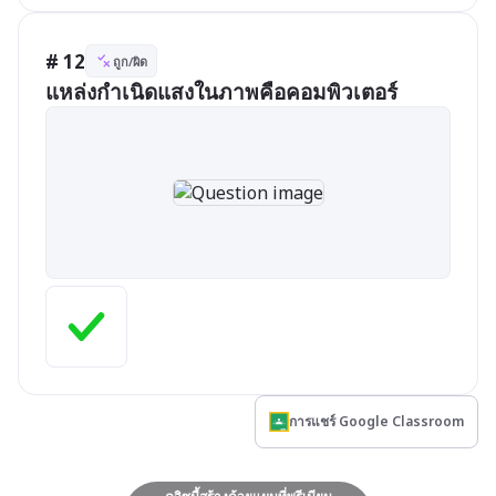
# 12
ถูก/ผิด
แหล่งกำเนิดแสงในภาพคือคอมพิวเตอร์
การแชร์ Google Classroom