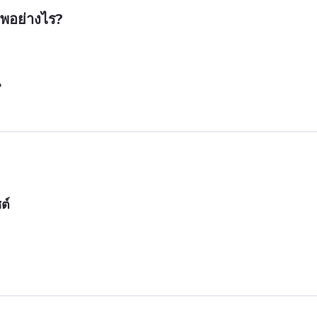
พอย่างไร?
น
ต์