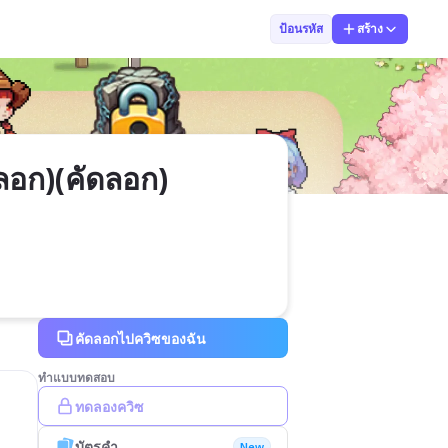
ศิวพงษ์ สาระรั
ป้อนรหัส
สร้าง
ลอก)(คัดลอก)
คัดลอกไปควิซของฉัน
ทำแบบทดสอบ
ทดลองควิซ
บัตรคำ
New