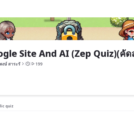
Quiz)(คัดลอก)(คัดลอก)
gle Site And AI (Zep Quiz)(คัด
พงษ์ สาระรั
199
lic quiz