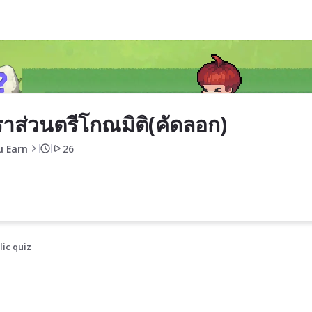
)
ราส่วนตรีโกณมิติ(คัดลอก)
u Earn
26
lic quiz