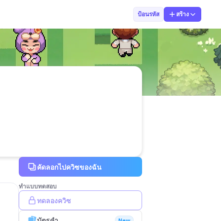
Kru Earn
ป้อนรหัส
สร้าง
คัดลอกไปควิซของฉัน
ทำแบบทดสอบ
ทดลองควิซ
บัตรคำ
New