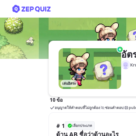
อัตราส่วนตรีโกณมิติ(คัดลอก
อัต
Kr
เล่นอิสระ
10 ข้อ
อนุญาตให้คำตอบที่ไม่ถูกต้อง
ซ่อนคำตอบ
pub
# 1
เลือกประเภท
ด้าน AB ชื่อว่าด้านอะไร