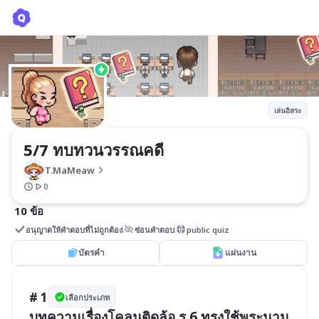
5/7 ทบทวนวรรณคดี
T.MaMeaw
เล่นอิสระ
5/7 ทบทวนวรรณคดี
T.MaMeaw
0
10 ข้อ
อนุญาตให้คำตอบที่ไม่ถูกต้อง
ซ่อนคำตอบ
public quiz
บัตรคำ
แผ่นงาน
# 1
เลือกประเภท
บทความเรื่องโคลนติดล้อ ร.6 ทรงใช้พระนาม