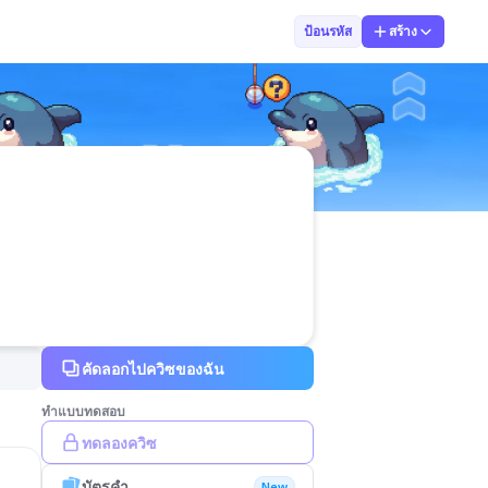
9 สุภาวรรณ
ป้อนรหัส
สร้าง
คัดลอกไปควิซของฉัน
ทำแบบทดสอบ
ทดลองควิซ
บัตรคำ
New