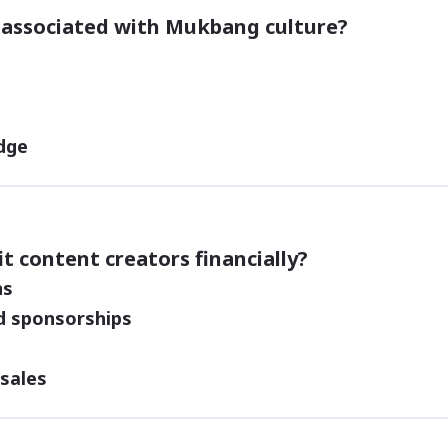
s associated with Mukbang culture?
dge
 content creators financially?
ns
d sponsorships
 sales