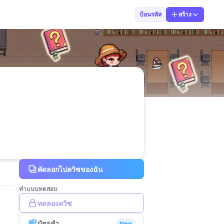
ฌารีน
ป้อนรหัส
สร้าง
คัดลอกไปควิซของฉัน
ทำแบบทดสอบ
ทดลองควิซ
บัตรคำ
New