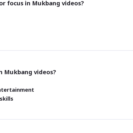
r focus in Mukbang videos?
h Mukbang videos?
ntertainment
skills