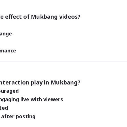
ive effect of Mukbang videos?
hange
rmance
nteraction play in Mukbang?
couraged
engaging live with viewers
ited
 after posting