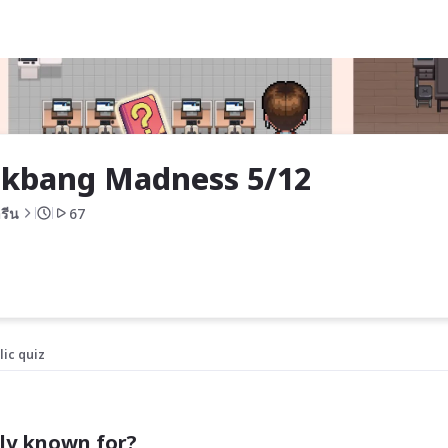
kbang Madness 5/12
รีน
67
lic quiz
ily known for?