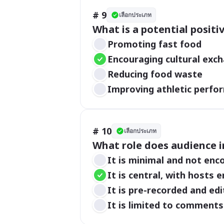
# 9
เลือกประเภท
What is a potential posit
Promoting fast food
Encouraging cultural exc
Reducing food waste
Improving athletic perfo
# 10
เลือกประเภท
What role does audience i
It is minimal and not en
It is central, with hosts 
It is pre-recorded and ed
It is limited to comments