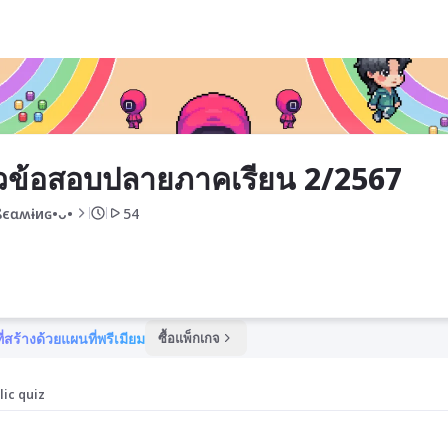
/2567
ข้อสอบปลายภาคเรียน 2/2567
єɑʍɨиɢ•ᴗ•
54
ี่สร้างด้วยแผนที่พรีเมียม
ซื้อแพ็กเกจ
lic quiz