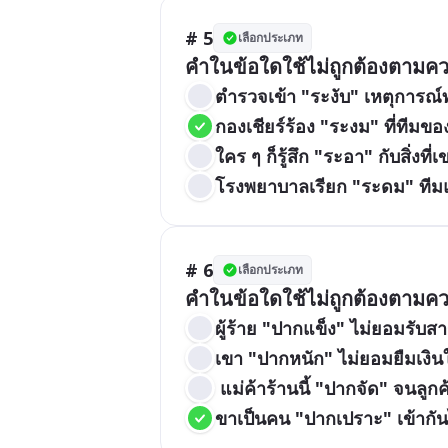
# 5
เลือกประเภท
คำในข้อใดใช้ไม่ถูกต้องตาม
ตำรวจเข้า "ระงับ" เหตุการณ
กองเชียร์ร้อง "ระงม" ที่ทีมขอ
ใคร ๆ ก็รู้สึก "ระอา" กับสิ่งท
โรงพยาบาลเรียก "ระดม" ทีมแ
# 6
เลือกประเภท
คำในข้อใดใช้ไม่ถูกต้องตาม
ผู้ร้าย "ปากแข็ง" ไม่ยอมรับส
เขา "ปากหนัก" ไม่ยอมยืมเงิน
 แม่ค้าร้านนี้ "ปากจัด" จนลูก
ขาเป็นคน "ปากเปราะ" เข้ากัน