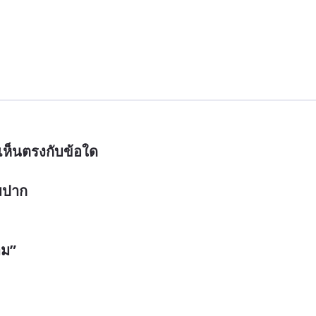
ห็นตรงกับข้อใด

   

าม”