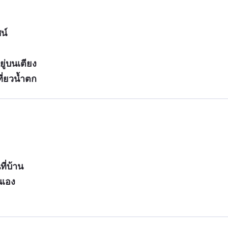
น์
ู่บนเตียง
ี่ยวน้ำตก
ี่บ้าน
นเอง