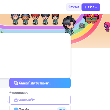
♡ßєɑʍɨиɢ•ᴗ•
ป้อนรหัส
สร้าง
คัดลอกไปควิซของฉัน
ทำแบบทดสอบ
ทดลองควิซ
บัตรคำ
New