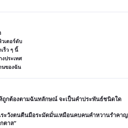
ด
ิวเตอร์ดับ
ร็ว ๆ นี้
ต่างประเทศ
บ้านของฉัน
ห้ถูกต้องตามฉันทลักษณ์ จะเป็นคำประพันธ์ชนิดใด

้นระวังตนตีนมือระมัดมั่นเหมือนคบคนคำหวานรำคาญ
นตกตาล”