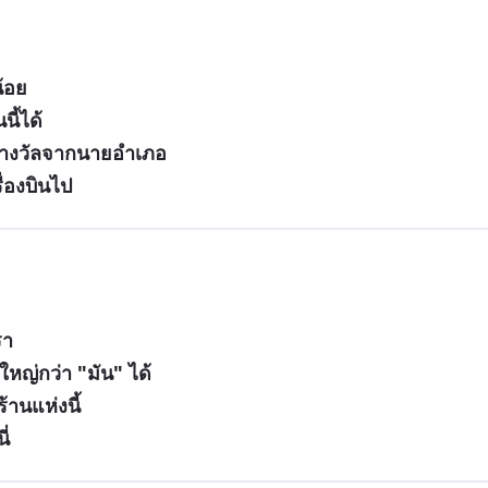
น้อย
นี้ได้
รับรางวัลจากนายอำเภอ
ื่องบินไป
รา
่ใหญ่กว่า "มัน" ได้
้านแห่งนี้
ี่