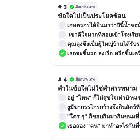
# 3
เลือกประเภท
ข้อใดไม่เป็นประโยคซ้อน
เกษตรกรได้ยินมาว่าปีนี้น้ำจะ
 เขาดีใจมากที่สอบเข้าโรงเรียน
คุณลุงซึ่งเป็นผู้ใหญ่บ้านได้
เธอจะขึ้นรถ ลงเรือ หรือขึ้นเคร
# 4
เลือกประเภท
คำในข้อใดไม่ใช่คำสรรพนาม
อยู่ "ไหน" ก็ไม่สุขใจเท่าบ้านเ
งูมีขากรรไกรกว้างจึงกินสัตว์ที
"ใคร ๆ" ก็ชอบกินมากินขนมที่ร
เธอสอง "คน" มาทำอะไรกันที่น