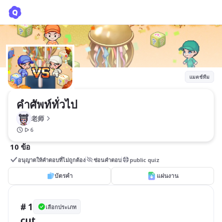
คำศัพท์ทั่วไป
老师
แมตช์ทีม
คำศัพท์ทั่วไป
老师
6
10 ข้อ
อนุญาตให้คำตอบที่ไม่ถูกต้อง
ซ่อนคำตอบ
public quiz
บัตรคำ
แผ่นงาน
# 1
เลือกประเภท
cut