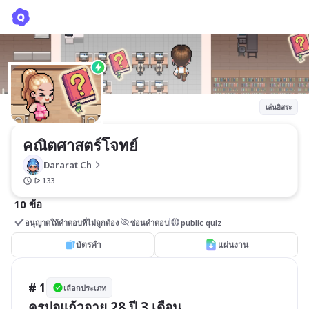
คณิตศาสตร์โจทย์
Dararat Ch
เล่นอิสระ
คณิตศาสตร์โจทย์
Dararat Ch
133
10 ข้อ
อนุญาตให้คำตอบที่ไม่ถูกต้อง
ซ่อนคำตอบ
public quiz
บัตรคำ
แผ่นงาน
# 1
เลือกประเภท
ครูปอแก้วอายุ 28 ปี 3 เดือน
