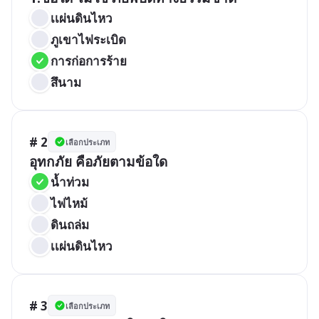
เเผ่นดินไหว
ภูเขาไฟระเบิด
การก่อการร้าย
สึนาม
# 2
เลือกประเภท
อุทกภัย คือภัยตามข้อใด
น้ำท่วม
ไฟไหม้
ดินถล่ม
เเผ่นดินไหว
# 3
เลือกประเภท