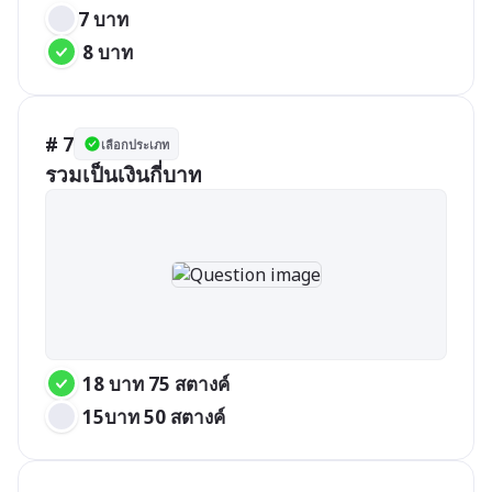
7 บาท 
 8 บาท 
# 7
เลือกประเภท
รวมเป็นเงินกี่บาท 
 18 บาท 75 สตางค์
 15บาท 50 สตางค์