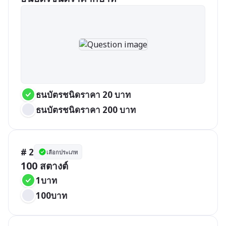
ธนบัตรชนิดราคา 20 บาท
ธนบัตรชนิดราคา 200 บาท
# 2
เลือกประเภท
100 สตางต์
1บาท
100บาท