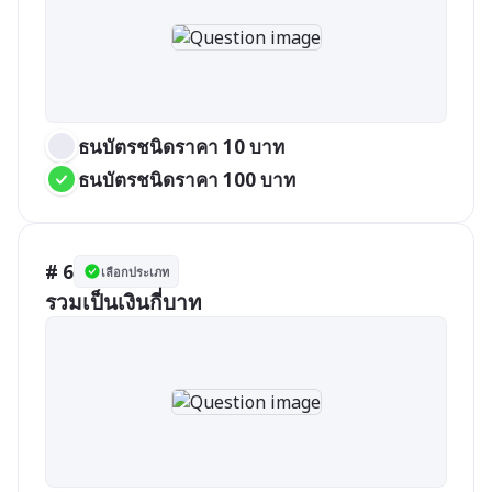
ธนบัตรชนิดราคา 10 บาท
ธนบัตรชนิดราคา 100 บาท
# 6
เลือกประเภท
รวมเป็นเงินกี่บาท