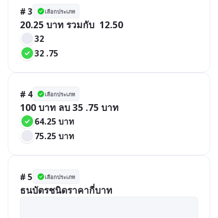
# 3
เลือกประเภท
20.25 บาท รวมกับ  12.50 
32
32 .75 
# 4
เลือกประเภท
100 บาท ลบ 35 .75 บาท 
64.25 บาท
75.25 บาท
# 5
เลือกประเภท
ธนบัตรชนิดราคากี่บาท