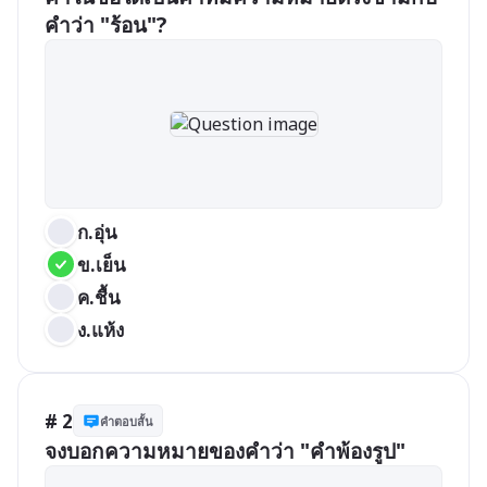
คำว่า "ร้อน"?
ก.อุ่น
ข.เย็น
ค.ชื้น
ง.แห้ง
# 2
คำตอบสั้น