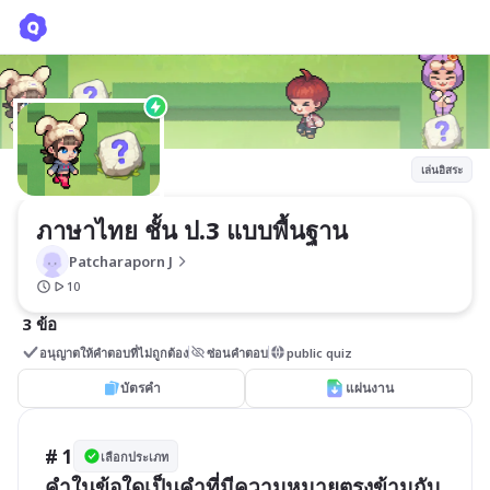
ภาษาไทย ชั้น ป.3 แบบพื้นฐาน
Patcharaporn J
เล่นอิสระ
ภาษาไทย ชั้น ป.3 แบบพื้นฐาน
Patcharaporn J
10
3 ข้อ
อนุญาตให้คำตอบที่ไม่ถูกต้อง
ซ่อนคำตอบ
public quiz
บัตรคำ
แผ่นงาน
# 1
เลือกประเภท
คำในข้อใดเป็นคำที่มีความหมายตรงข้ามกับ