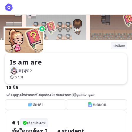
Is am are
ครูนุช
เล่นอิสระ
Is am are
ครูนุช
131
10 ข้อ
อนุญาตให้คำตอบที่ไม่ถูกต้อง
ซ่อนคำตอบ
public quiz
บัตรคำ
แผ่นงาน
# 1
เลือกประเภท
ข้อใดถูกต้อง: I ___ a student.