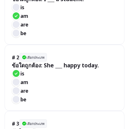
is
am
are
be
# 2
เลือกประเภท
ข้อใดถูกต้อง: She ___ happy today.
is
am
are
be
# 3
เลือกประเภท