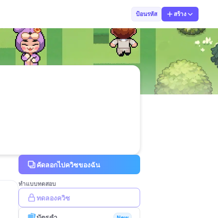
จิรัชญา เกสโร
ป้อนรหัส
สร้าง
คัดลอกไปควิซของฉัน
ทำแบบทดสอบ
ทดลองควิซ
บัตรคำ
New