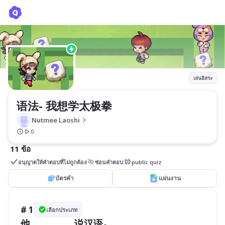
语法- 我想学太极拳
Nutmee Laoshi
เล่นอิสระ
语法- 我想学太极拳
Nutmee Laoshi
0
11 ข้อ
อนุญาตให้คำตอบที่ไม่ถูกต้อง
ซ่อนคำตอบ
public quiz
บัตรคำ
แผ่นงาน
# 1
เลือกประเภท
他___________说汉语。