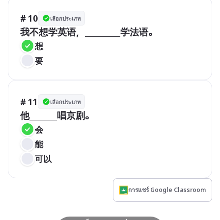
# 10
เลือกประเภท
我不想学英语，_________学法语。
想
要
# 11
เลือกประเภท
他_______唱京剧。
会
能
可以
การแชร์ Google Classroom