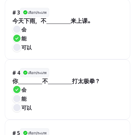
# 3
เลือกประเภท
今天下雨，不__________来上课。
会
能
可以
# 4
เลือกประเภท
你__________不__________打太极拳？
会
能
可以
# 5
เลือกประเภท