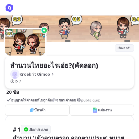
สำนวนไทยอะไรเอ่ย?(คัดลอก)
Kroekrit Oimoo
เรียงลำดับ
สำนวนไทยอะไรเอ่ย?(คัดลอก)
Kroekrit Oimoo
7
20 ข้อ
อนุญาตให้คำตอบที่ไม่ถูกต้อง
ซ่อนคำตอบ
public quiz
บัตรคำ
แผ่นงาน
# 1
เลือกประเภท
สำนวน 'เข้าตามตรอก ออกตามประตู' หมาย