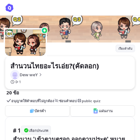
สำนวนไทยอะไรเอ่ย?(คัดลอก)
Dew weY
เรียงลำดับ
สำนวนไทยอะไรเอ่ย?(คัดลอก)
Dew weY
1
20 ข้อ
อนุญาตให้คำตอบที่ไม่ถูกต้อง
ซ่อนคำตอบ
public quiz
บัตรคำ
แผ่นงาน
# 1
เลือกประเภท
สำนวน 'เข้าตามตรอก ออกตามประตู' หมาย