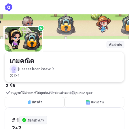
เกมคณิต
jurarat.kornkeaw
เรียงลำดับ
เกมคณิต
jurarat.kornkeaw
4
2 ข้อ
อนุญาตให้คำตอบที่ไม่ถูกต้อง
ซ่อนคำตอบ
public quiz
บัตรคำ
แผ่นงาน
# 1
เลือกประเภท
2+2