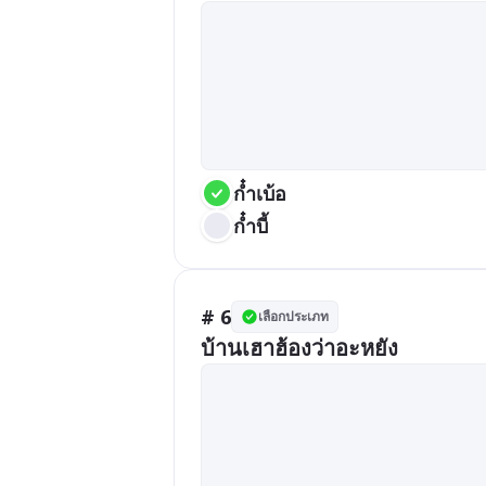
ก๋ำเบ้อ
ก๋ำบี้
# 6
เลือกประเภท
บ้านเฮาฮ้องว่าอะหยัง