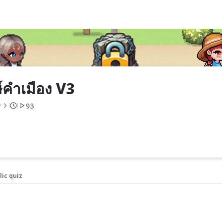
ษ์คำเมือง V3
y
93
lic quiz