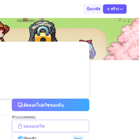
joy
ป้อนรหัส
สร้าง
คัดลอกไปควิซของฉัน
ทำแบบทดสอบ
ทดลองควิซ
บัตรคำ
New