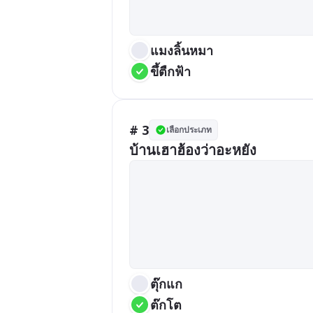
แมงลิ้นหมา
ขึ้ตืกฟ้า
# 3
เลือกประเภท
บ้านเฮาฮ้องว่าอะหยัง
ตุ๊กแก
ต๊กโต