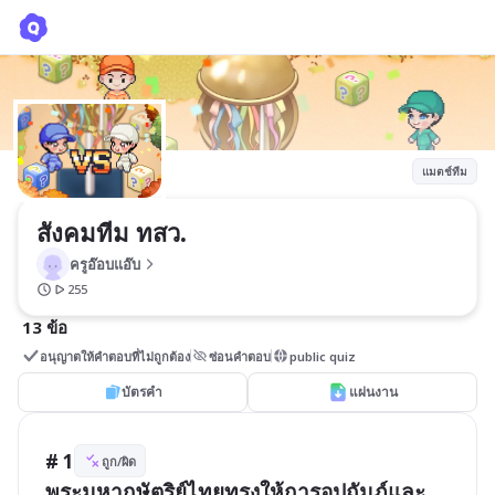
สังคมทีม ทสว.
ครูอ๊อบแอ๊บ
แมตช์ทีม
สังคมทีม ทสว.
ครูอ๊อบแอ๊บ
255
13 ข้อ
อนุญาตให้คำตอบที่ไม่ถูกต้อง
ซ่อนคำตอบ
public quiz
บัตรคำ
แผ่นงาน
# 1
ถูก/ผิด
พระมหากษัตริย์ไทยทรงให้การอุปถัมภ์และ