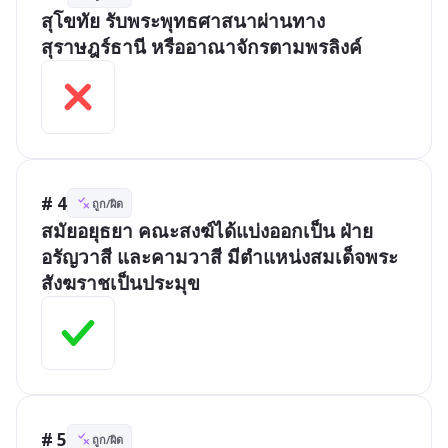
สุโขทัย รับพระพุทธศาสนาผ่านทาง
สุราษฎร์ธานี หรืออาณาจักรตามพรลิงค์
# 4
ถูก/ผิด
สมัยอยุธยา คณะสงฆ์ได้แบ่งออกเป็น ฝ่าย
อรัญวาสี และคามวาสี มีตำแหน่งสมเด็จพระ
สังฆราชเป็นประมุข
# 5
ถูก/ผิด