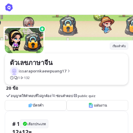
ตัวเลขภาษาจีน
issarapornkaewpuang17
เรียงลำดับ
ตัวเลขภาษาจีน
issarapornkaewpuang17
1
132
20 ข้อ
อนุญาตให้คำตอบที่ไม่ถูกต้อง
ซ่อนคำตอบ
public quiz
บัตรคำ
แผ่นงาน
# 1
เลือกประเภท
12+12=..............