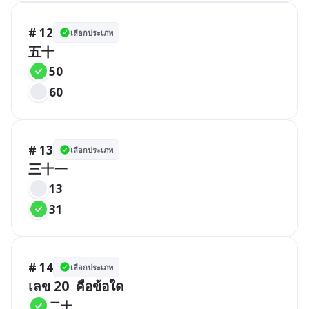
# 12
เลือกประเภท
五十
50
60
# 13
เลือกประเภท
三十一
13
31
# 14
เลือกประเภท
เลข 20  คือข้อใด
二十