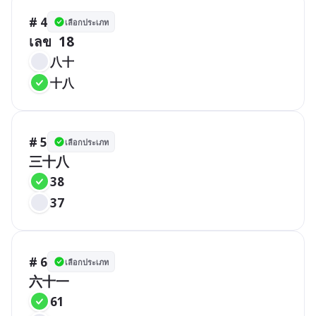
# 4
เลือกประเภท
เลข  18
八十
十八
# 5
เลือกประเภท
三十八
38
37
# 6
เลือกประเภท
六十一
61