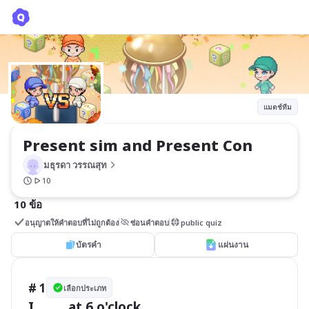
Present sim and Present Con
มธุรดา วรรณสุท
แมตช์ทีม
Present sim and Present Con
มธุรดา วรรณสุท
10
10 ข้อ
อนุญาตให้คำตอบที่ไม่ถูกต้อง
ซ่อนคำตอบ
public quiz
บัตรคำ
แผ่นงาน
# 1
เลือกประเภท
I _____ at 6 o'clock.